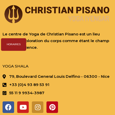
Le centre de Yoga de Christian Pisano est un lieu
dédié à l’exploration du corps comme étant le champ
HORAIRES
de la Conscience.
YOGA SHALA
79, Boulevard General Louis Delfino - 06300 - Nice
+33 (0)4 93 89 53 91
55 11 9 9934-3987
F
Y
I
P
a
o
n
i