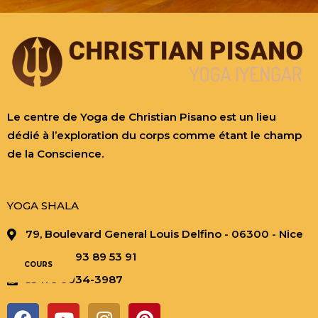
Le centre de Yoga de Christian Pisano est un lieu
dédié à l’exploration du corps comme étant le champ
de la Conscience.
YOGA SHALA
79, Boulevard General Louis Delfino - 06300 - Nice
+33 (0)4 93 89 53 91
COURS
55 11 9 9934-3987
F
Y
I
P