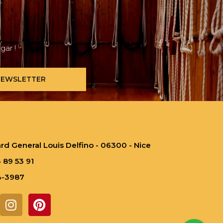
gar !
EWSLETTER
rd General Louis Delfino - 06300 - Nice
 89 53 91
34-3987
I
P
n
i