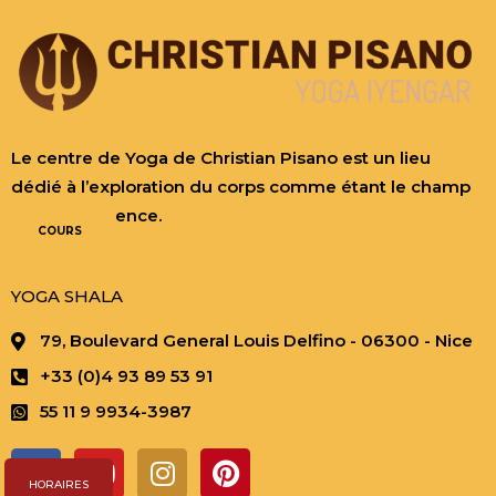
Le centre de Yoga de Christian Pisano est un lieu
dédié à l’exploration du corps comme étant le champ
de la Conscience.
COURS
YOGA SHALA
79, Boulevard General Louis Delfino - 06300 - Nice
+33 (0)4 93 89 53 91
55 11 9 9934-3987
F
Y
I
P
a
o
n
i
HORAIRES